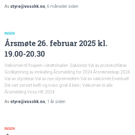
Av
styre@vosshk.no
,
6 måneder
siden
INGEN
Årsmøte 26. februar 2025 kl.
19.00-20.30
Velkomen til foajeen i idrettshallen. Saksliste Val av protokollførar
Godkjenning av innkalling Årsmelding for 2024 Årsrekneskap 2024
Val av styreleiar Val av nye styremedlem Val av valkomité Eventuelt
Det vert servert kaffi og noko godt å bite i. Velkomen til alle.
Årsmelding Voss HK 2024
Av
styre@vosshk.no
,
1 år
siden
INGEN