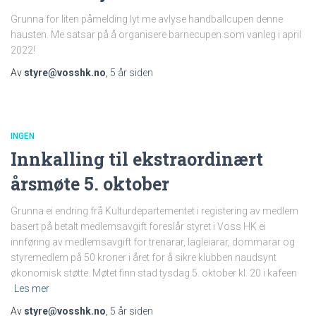
Grunna for liten påmelding lyt me avlyse handballcupen denne
hausten. Me satsar på å organisere barnecupen som vanleg i april
2022!
Av
styre@vosshk.no
,
5 år
siden
INGEN
Innkalling til ekstraordinært
årsmøte 5. oktober
Grunna ei endring frå Kulturdepartementet i registering av medlem
basert på betalt medlemsavgift foreslår styret i Voss HK ei
innføring av medlemsavgift for trenarar, lagleiarar, dommarar og
styremedlem på 50 kroner i året for å sikre klubben naudsynt
økonomisk støtte. Møtet finn stad tysdag 5. oktober kl. 20 i kafeen
Les mer
Av
styre@vosshk.no
,
5 år
siden