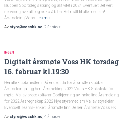
klubben Sportsleg satsing og aktivitet i 2024 Eventuelt Det vert
servering av kaffi og noko å bite i. Vel møtt til alle medlem!
Årsmelding Voss
Les mer
Av
styre@vosshk.no
,
2 år
siden
INGEN
Digitalt årsmøte Voss HK torsdag
16. februar kl.19:30
Hei alle klubbmedlem, Då er det tida for årsmøte i klubben.
Årsmeldinga ligg her: Årsmelding 2022 Voss HK Sakslista for
møte: Val av protokolførar Godkjenning av innkalling Årsmelding
for 2022 Årsregnskap 2022 Nye styremedlem Val av styreleiar
Eventuelt Teams-lenke til årsmøte finn De her: Årsmøte Voss HK
Av
styre@vosshk.no
,
4 år
siden