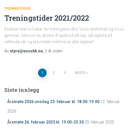
TRENINGSTIDER
Treningstider 2021/2022
Klubben leier to hallar for treningane våre; Voss idrettshall og Voss
gymnas. Dersom du ønsker å spele på eitt lag, sjå laglista på
nettisida vår og ta kontakt med trenar eller lagleiar!
Av
styre@vosshk.no
,
5 år
siden
Sidepaginering
1
2
3
NESTE
Siste innlegg
Årsmøte 2026 onsdag 25. februar kl. 18.00-19.00
12. februar
2026
Årsmøte 26. februar 2025 kl. 19.00-20.30
25. februar 2025