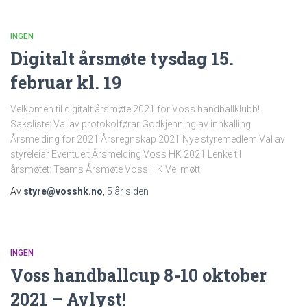
INGEN
Digitalt årsmøte tysdag 15.
februar kl. 19
Velkomen til digitalt årsmøte 2021 for Voss handballklubb!
Saksliste: Val av protokolførar Godkjenning av innkalling
Årsmelding for 2021 Årsregnskap 2021 Nye styremedlem Val av
styreleiar Eventuelt Årsmelding Voss HK 2021 Lenke til
årsmøtet: Teams Årsmøte Voss HK Vel møtt!
Av
styre@vosshk.no
,
5 år
siden
INGEN
Voss handballcup 8-10 oktober
2021 – Avlyst!