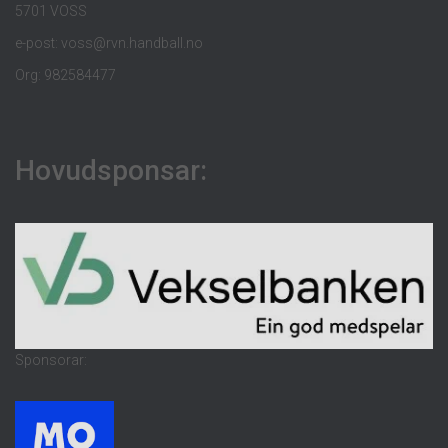
5701 VOSS
e-post: voss@rvn.handball.no
Org: 982584477
Hovudsponsar:
Sponsorar: