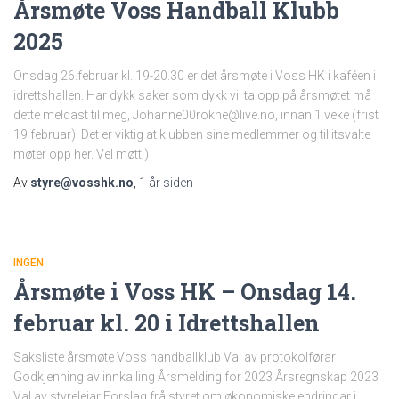
Årsmøte Voss Handball Klubb
2025
Onsdag 26.februar kl. 19-20.30 er det årsmøte i Voss HK i kaféen i
idrettshallen. Har dykk saker som dykk vil ta opp på årsmøtet må
dette meldast til meg, Johanne00rokne@live.no, innan 1 veke (frist
19 februar). Det er viktig at klubben sine medlemmer og tillitsvalte
møter opp her. Vel møtt:)
Av
styre@vosshk.no
,
1 år
siden
INGEN
Årsmøte i Voss HK – Onsdag 14.
februar kl. 20 i Idrettshallen
Saksliste årsmøte Voss handballklub Val av protokolførar
Godkjenning av innkalling Årsmelding for 2023 Årsregnskap 2023
Val av styreleiar Forslag frå styret om økonomiske endringar i