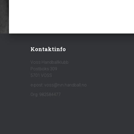
Kontaktinfo
Voss Handballklubb
Postboks 309
5701 VOSS
e-post: voss@rvn.handball.no
Org: 982584477