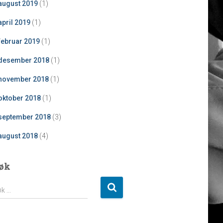
august 2019
(1)
april 2019
(1)
februar 2019
(1)
desember 2018
(1)
november 2018
(1)
oktober 2018
(1)
september 2018
(3)
august 2018
(4)
øk
øk …