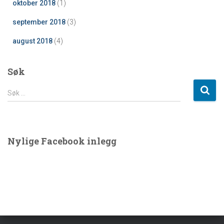
oktober 2018
(1)
september 2018
(3)
august 2018
(4)
Søk
S
Søk …
ø
k
e
t
Nylige Facebook inlegg
t
e
r
: