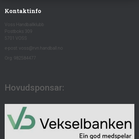
Kontaktinfo
Voss Handballklubb
Postboks 309
5701 VOSS
e-post: voss@rvn.handball.no
Org: 982584477
Hovudsponsar: