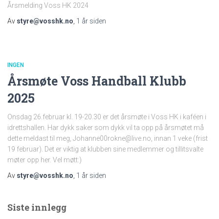
Årsmelding Voss HK 2024
Av
styre@vosshk.no
,
1 år
siden
INGEN
Årsmøte Voss Handball Klubb
2025
Onsdag 26.februar kl. 19-20.30 er det årsmøte i Voss HK i kaféen i
idrettshallen. Har dykk saker som dykk vil ta opp på årsmøtet må
dette meldast til meg, Johanne00rokne@live.no, innan 1 veke (frist
19 februar). Det er viktig at klubben sine medlemmer og tillitsvalte
møter opp her. Vel møtt:)
Av
styre@vosshk.no
,
1 år
siden
Siste innlegg