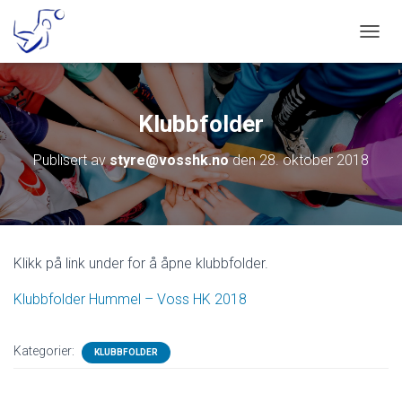
VIS/S
Klubbfolder
Publisert av
styre@vosshk.no
den
28. oktober 2018
Klikk på link under for å åpne klubbfolder.
Klubbfolder Hummel – Voss HK 2018
Kategorier:
KLUBBFOLDER